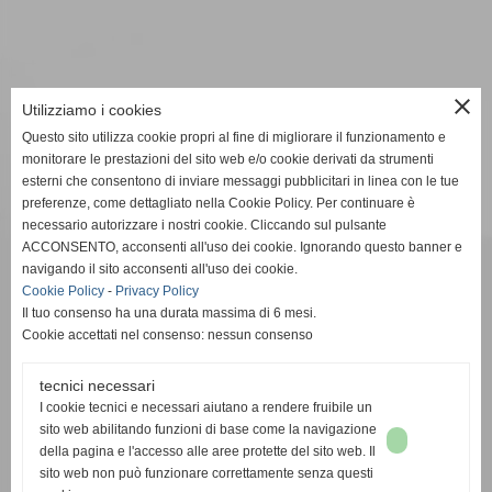
close
Utilizziamo i cookies
Questo sito utilizza cookie propri al fine di migliorare il funzionamento e
monitorare le prestazioni del sito web e/o cookie derivati da strumenti
esterni che consentono di inviare messaggi pubblicitari in linea con le tue
preferenze, come dettagliato nella Cookie Policy. Per continuare è
necessario autorizzare i nostri cookie. Cliccando sul pulsante
ACCONSENTO, acconsenti all'uso dei cookie. Ignorando questo banner e
Pinball s.r.l.
navigando il sito acconsenti all'uso dei cookie.
Cookie Policy
-
Privacy Policy
Via Vittorio De Sica, 9/A - Ragusa (RG)
Il tuo consenso ha una durata massima di 6 mesi.
Cookie accettati nel consenso: nessun consenso
Telefono:
0932.624623
tecnici necessari
Email:
info@pinballsrl.it
I cookie tecnici e necessari aiutano a rendere fruibile un
sito web abilitando funzioni di base come la navigazione
della pagina e l'accesso alle aree protette del sito web. Il
P. IVA: 01373070885
sito web non può funzionare correttamente senza questi