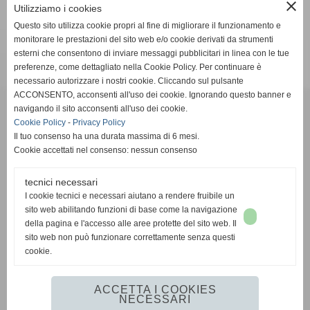
close
Utilizziamo i cookies
Questo sito utilizza cookie propri al fine di migliorare il funzionamento e
monitorare le prestazioni del sito web e/o cookie derivati da strumenti
esterni che consentono di inviare messaggi pubblicitari in linea con le tue
preferenze, come dettagliato nella Cookie Policy. Per continuare è
necessario autorizzare i nostri cookie. Cliccando sul pulsante
ACCONSENTO, acconsenti all'uso dei cookie. Ignorando questo banner e
Pinball s.r.l.
navigando il sito acconsenti all'uso dei cookie.
Cookie Policy
-
Privacy Policy
Via Vittorio De Sica, 9/A - Ragusa (RG)
Il tuo consenso ha una durata massima di 6 mesi.
Cookie accettati nel consenso: nessun consenso
Telefono:
0932.624623
tecnici necessari
Email:
info@pinballsrl.it
I cookie tecnici e necessari aiutano a rendere fruibile un
sito web abilitando funzioni di base come la navigazione
della pagina e l'accesso alle aree protette del sito web. Il
P. IVA: 01373070885
sito web non può funzionare correttamente senza questi
cookie.
Seguici su:
Facebook
Cookie Policy
|
Privacy Policy
ACCETTA I COOKIES
NECESSARI