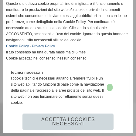
Questo sito utilizza cookie propri al fine di migliorare il funzionamento e
Pinball s.r.l.
monitorare le prestazioni del sito web e/o cookie derivati da strumenti
esterni che consentono di inviare messaggi pubblicitari in linea con le tue
Via Vittorio De Sica, 9/A - Ragusa (RG)
preferenze, come dettagliato nella Cookie Policy. Per continuare è
necessario autorizzare i nostri cookie. Cliccando sul pulsante
Telefono:
0932.624623
ACCONSENTO, acconsenti all'uso dei cookie. Ignorando questo banner e
navigando il sito acconsenti all'uso dei cookie.
Email:
info@pinballsrl.it
Cookie Policy
-
Privacy Policy
Il tuo consenso ha una durata massima di 6 mesi.
P. IVA: 01373070885
Cookie accettati nel consenso: nessun consenso
Seguici su:
Facebook
tecnici necessari
I cookie tecnici e necessari aiutano a rendere fruibile un
Cookie Policy
|
Privacy Policy
sito web abilitando funzioni di base come la navigazione
della pagina e l'accesso alle aree protette del sito web. Il
sito web non può funzionare correttamente senza questi
cookie.
ACCETTA I COOKIES
NECESSARI